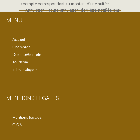
acompte correspondant au montant d’une nuitée.
– Annulation : toute annulation doit être notifiée par
courrier ou par mail.
MENU
Si l’annulation intervient plus de 7 jours avant le début
du séjour, l’acompte sera remboursé. Si elle intervient
moins de 7 jours avant le début du séjour, l’acompte
Accueil
reste acquis.
Chambres
Détente/Bien-être
Tourisme
Infos pratiques
MENTIONS LÉGALES
Mentions légales
C.G.V.